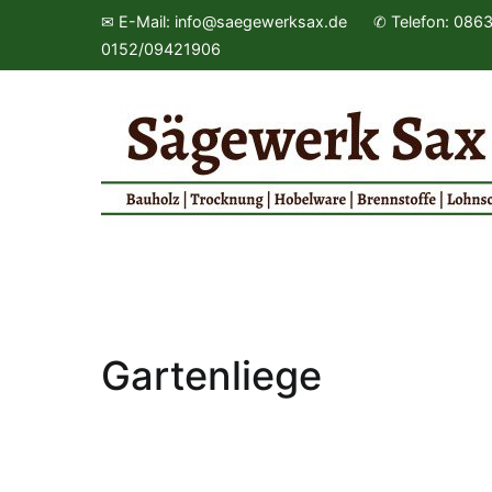
✉ E-Mail: info@saegewerksax.de ✆ Telefon: 08
0152/09421906
Gartenliege