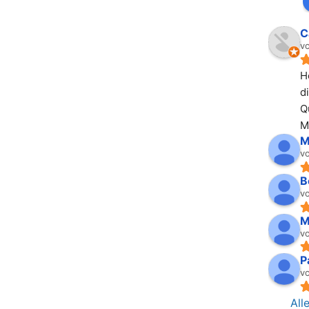
C
vo
H
di
Qu
M
M
vo
B
vo
M
vo
P
vo
All