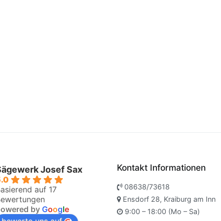
Kontakt Informationen
Sägewerk Josef Sax
.0
08638/73618
asierend auf 17
ewertungen
Ensdorf 28, Kraiburg am Inn
powered by
G
o
o
g
l
e
9:00 – 18:00 (Mo – Sa)