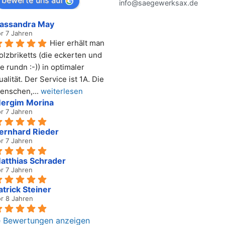
bewerte uns auf
info@saegewerksax.de
assandra May
r 7 Jahren
Hier erhält man 
olzbriketts (die eckerten und 
e rundn :-)) in optimaler 
alität. Der Service ist 1A. Die 
enschen,
... 
weiterlesen
ergim Morina
r 7 Jahren
ernhard Rieder
r 7 Jahren
atthias Schrader
r 7 Jahren
atrick Steiner
r 8 Jahren
e Bewertungen anzeigen