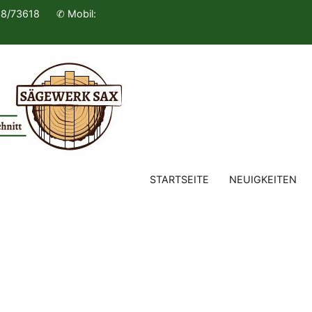
638/73618 ✆ Mobil:
Sägewerk Sax
Holzprodukte Brennholz und viele
STARTSEITE
NEUIGKEITEN